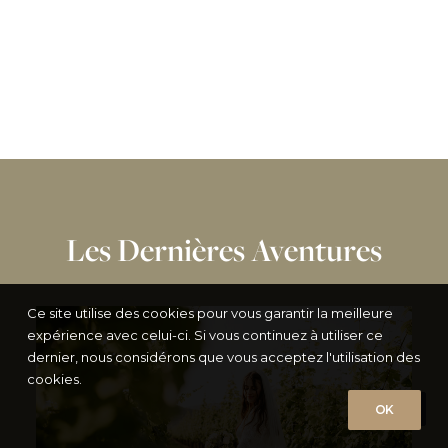
Les Dernières Aventures
Ce site utilise des cookies pour vous garantir la meilleure
expérience avec celui-ci. Si vous continuez à utiliser ce
dernier, nous considérons que vous acceptez l'utilisation des
cookies.
OK