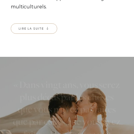
multiculturels.
LIRE LA SUITE
«
D
a
n
s
v
i
n
g
t
a
n
s
,
v
o
u
s
s
e
r
e
z
p
l
u
s
d
é
ç
u
s
p
a
r
l
e
s
c
h
o
s
e
s
q
u
e
v
o
u
s
n
’
a
v
e
z
p
a
s
f
a
i
t
e
s
q
u
e
p
a
r
c
e
l
l
e
s
q
u
e
v
o
u
s
a
v
e
z
f
a
i
t
e
s
.
A
l
o
r
s
s
o
r
t
e
z
d
e
s