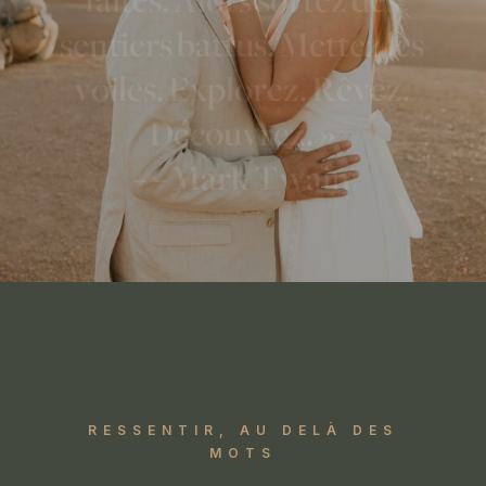
s
e
n
t
i
e
r
s
b
a
t
t
u
s
.
M
e
t
t
e
z
l
e
s
v
o
i
l
e
s
.
E
x
p
l
o
r
e
z
.
R
ê
v
e
z
.
D
é
c
o
u
v
r
e
z
.
»
—
M
a
r
k
T
w
a
i
n
RESSENTIR, AU DELÀ DES
MOTS